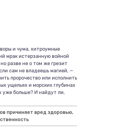
оворы и чума, хитроумные
ний мрак истерзанную войной
но разве не о том же грезит
ли сам не владеешь магией, —
нить пророчество или исполнить
ных ущельях и морских глубинах
х уже больше? И найдут ли,
ов причиняет вред здоровью,
тственность