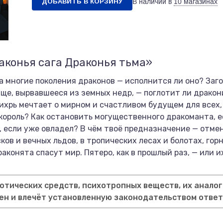
ДОБАВИТЬ В КОРЗИНУ
В наличии в
10 магазинах
аконья сага Драконья тьма»
а многие поколения драконов — исполнится ли оно? Заг
ище, вырвавшееся из земных недр, — поглотит ли драко
хрь мечтает о мирном и счастливом будущем для всех, 
ороль? Как остановить могущественного дракоманта, ес
и, если уже овладел? В чём твоё предназначение — отме
ков и вечных льдов, в тропических лесах и болотах, гор
аконята спасут мир. Пятеро, как в прошлый раз, — или и
тических средств, психотропных веществ, их аналог
ен и влечёт установленную законодательством отве