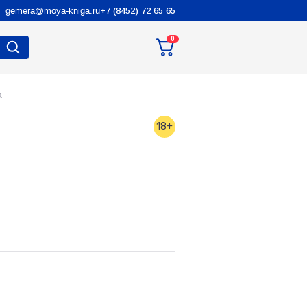
gemera@moya-kniga.ru
+7 (8452) 72 65 65
0
а
18+