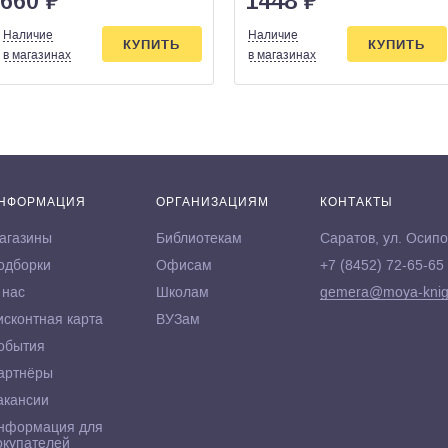
660
₽
1448
₽
Наличие
Наличие
КУПИТЬ
КУПИТЬ
в магазинах
в магазинах
НФОРМАЦИЯ
ОРГАНИЗАЦИЯМ
КОНТАКТЫ
агазины
Библиотекам
Саратов, ул. Осипо
одборки
Офисам
+7 (8452) 72-65-65
 нас
Школам
gemera@moya-knig
исконтная карта
ВУЗам
обытия
артнёры
акансии
нформация для
окупателей