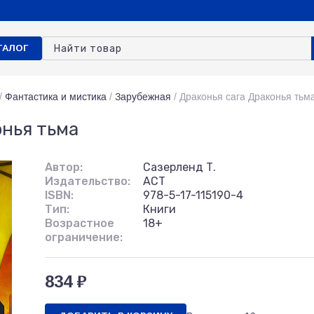
ТАЛОГ
/
Фантастика и мистика
/
Зарубежная
/
Драконья сага Драконья тьм
онья тьма
Автор:
Сазерленд Т.
Издательство:
АСТ
ISBN:
978-5-17-115190-4
Тип:
Книги
Возрастное
18+
ограничение:
834 ₽