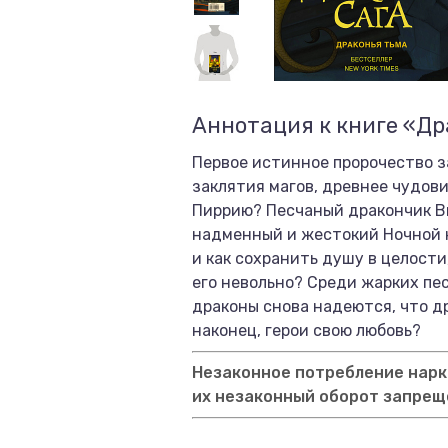
Аннотация к книге «Др
Первое истинное пророчество з
заклятия магов, древнее чудов
Пиррию? Песчаный дракончик Ви
надменный и жестокий Ночной к
и как сохранить душу в целост
его невольно? Среди жарких пес
драконы снова надеются, что др
наконец, герои свою любовь?
Незаконное потребление нарко
их незаконный оборот запрещ