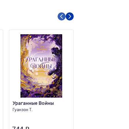
Ураганные Войны
Роза Марена
Гуанзон Т.
Кинг С.