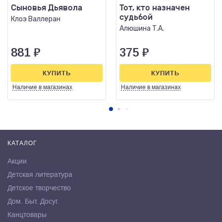
Сыновья Дьявола
Тот, кто назначен
судьбой
Клоэ Валлеран
Алюшина Т.А.
881
₽
375
₽
КУПИТЬ
КУПИТЬ
Наличие
в магазинах
Наличие
в магазинах
КАТАЛОГ
Акции
Детская литература
Детское творчество
Дом. Быт. Досуг.
Канцтовары