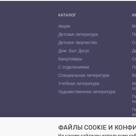
КАТАЛОГ
И
Акции
М
Детская литература
П
Детское творчество
О
Дом. Быт. Досуг.
Д
Канцтовары
С
С отделениями
П
Специальная литература
В
Учебная литература
И
п
Художественная литература
П
п
П
к
ФАЙЛЫ COOKIE И КОН
На нашем сайте мы используем со