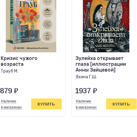
Кризис чужого
Зулейха открывает
возраста
глаза [иллюстрации
Анны Зайцевой]
Трауб М.
Яхина Г.Ш.
879
₽
1937
₽
Наличие
Наличие
КУПИТЬ
КУПИТЬ
в магазинах
в магазинах