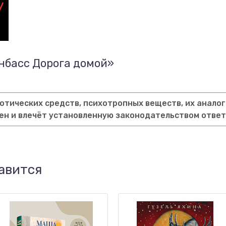
нбасс Дорога домой»
тических средств, психотропных веществ, их аналог
ен и влечёт установленную законодательством отве
авится