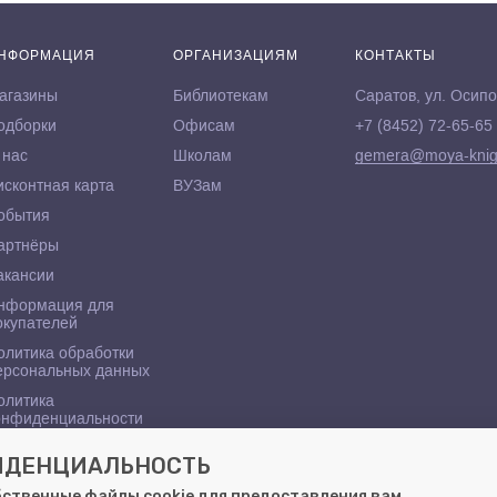
НФОРМАЦИЯ
ОРГАНИЗАЦИЯМ
КОНТАКТЫ
агазины
Библиотекам
Саратов, ул. Осипо
одборки
Офисам
+7 (8452) 72-65-65
 нас
Школам
gemera@moya-knig
исконтная карта
ВУЗам
обытия
артнёры
акансии
нформация для
окупателей
олитика обработки
ерсональных данных
олитика
онфиденциальности
ФИДЕНЦИАЛЬНОСТЬ
бственные файлы cookie для предоставления вам