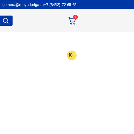
gemera@moya-kniga.ru
+7 (8452) 72 65 65
0
18+