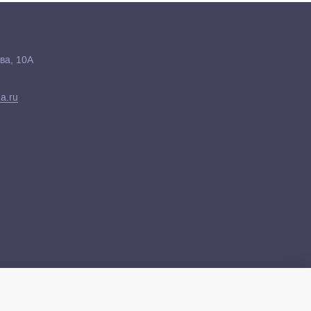
ва, 10А
a.ru