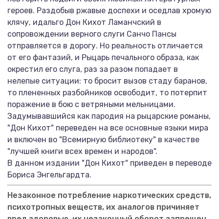
героев. Раздобыв ржавые доспехи и оседлав хромую
клячу, идальго Дон Кихот Ламанчский в
сопровождении верного слуги Санчо Пансы
отправляется в дорогу. Но реальность отличается
от его фантазий, и Рыцарь печального образа, как
окрестил его слуга, раз за разом попадает в
нелепые ситуации: то бросит вызов стаду баранов,
то плененных разбойников освободит, то потерпит
поражение в бою с ветряными мельницами.
Задумывавшийся как пародия на рыцарские романы,
"Дон Кихот" переведен на все основные языки мира
и включен во "Всемирную библиотеку" в качестве
"лучшей книги всех времен и народов".
В данном издании "Дон Кихот" приведен в переводе
Бориса Энгельгардта.
Незаконное потребление наркотических средств,
психотропных веществ, их аналогов причиняет
вред здоровью, их незаконный оборот запрещен