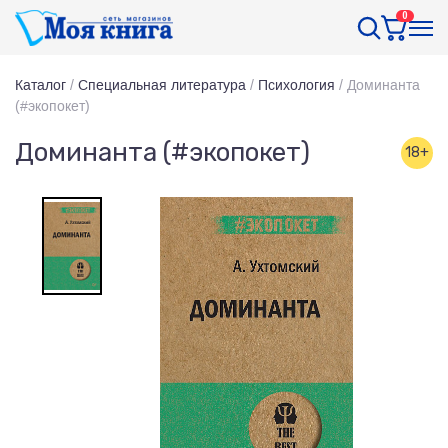
0
Каталог
/
Специальная литература
/
Психология
/
Доминанта
(#экопокет)
Доминанта (#экопокет)
18+