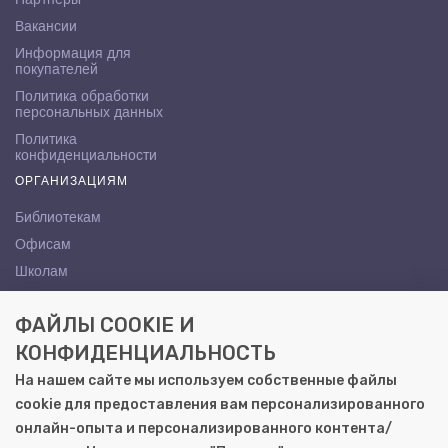
Вакансии
Информация для
покупателей
Политика обработки
персональных данных
Политика
конфиденциальности
ОРГАНИЗАЦИЯМ
Библиотекам
Офисам
Школам
ВУЗам
ФАЙЛЫ COOKIE И
КОНТАКТЫ
КОНФИДЕНЦИАЛЬНОСТЬ
Саратов, ул. Осипова, 10А
На нашем сайте мы используем собственные файлы
+7 (8452) 72-65-65
cookie для предоставления вам персонализированного
gemera@moya-kniga.ru
онлайн-опыта и персонализированного контента/