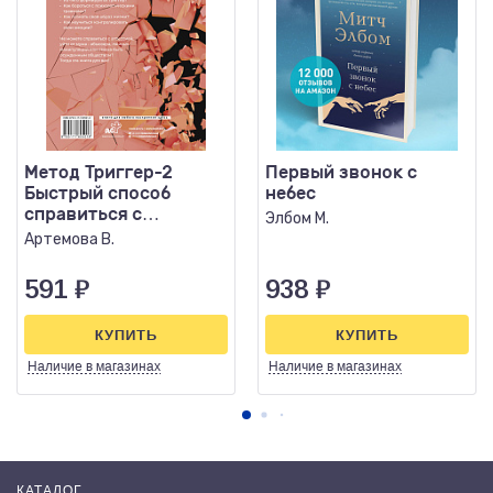
Метод Триггер-2
Первый звонок с
Быстрый способ
небес
справиться с
Элбом М.
психологическими
Артемова В.
проблемами
591
₽
938
₽
КУПИТЬ
КУПИТЬ
Наличие
в магазинах
Наличие
в магазинах
КАТАЛОГ