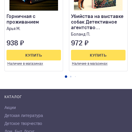
Горничная с
Убийства на выставке
проживанием
собак Детективное
агентство
Арья М.
«Благотворительный
Боланд П.
магазин»
938
₽
972
₽
КУПИТЬ
КУПИТЬ
Наличие
в магазинах
Наличие
в магазинах
КАТАЛОГ
Акции
Детская литература
Детское творчество
Дом. Быт. Досуг.