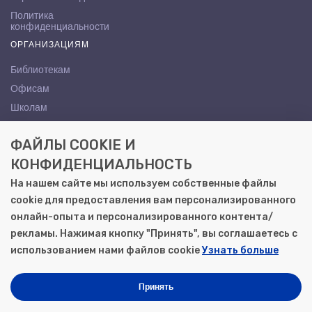
Политика
конфиденциальности
ОРГАНИЗАЦИЯМ
Библиотекам
Офисам
Школам
ВУЗам
ФАЙЛЫ COOKIE И
КОНТАКТЫ
КОНФИДЕНЦИАЛЬНОСТЬ
Саратов, ул. Осипова, 10А
На нашем сайте мы используем собственные файлы
+7 (8452) 72-65-65
cookie для предоставления вам персонализированного
gemera@moya-kniga.ru
онлайн-опыта и персонализированного контента/
рекламы. Нажимая кнопку "Принять", вы соглашаетесь с
использованием нами файлов cookie
Узнать больше
© 2000–2026, ООО «Гемера-Плюс»
Моя книга | Сеть книжных магазинов в Саратове
Принять