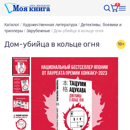
0
Каталог
/
Художественная литература
/
Детективы, боевики и
триллеры
/
Зарубежные
/
Дом-убийца в кольце огня
Дом-убийца в кольце огня
18+