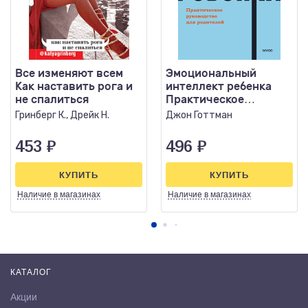
Все изменяют всем
Эмоциональный
Как наставить рога и
интеллект ребенка
не спалиться
Практическое
руководство для
Гринберг К., Дрейк Н.
Джон Готтман
родителей
453
₽
496
₽
КУПИТЬ
КУПИТЬ
Наличие
в магазинах
Наличие
в магазинах
КАТАЛОГ
Акции