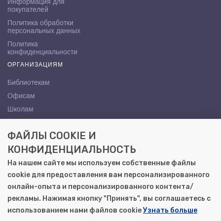
Информация для
покупателей
Политика обработки
персональных данных
Политика
конфиденциальности
ОРГАНИЗАЦИЯМ
Библиотекам
Офисам
Школам
ВУЗам
ФАЙЛЫ COOKIE И
КОНТАКТЫ
КОНФИДЕНЦИАЛЬНОСТЬ
Саратов, ул. Осипова, 10А
На нашем сайте мы используем собственные файлы
+7 (8452) 72-65-65
cookie для предоставления вам персонализированного
gemera@moya-kniga.ru
онлайн-опыта и персонализированного контента/
рекламы. Нажимая кнопку "Принять", вы соглашаетесь с
использованием нами файлов cookie
Узнать больше