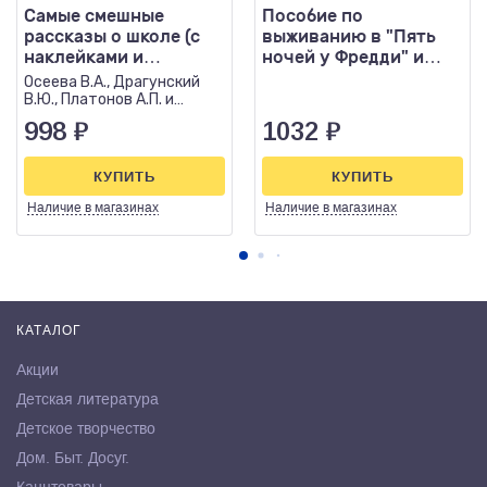
Самые смешные
Пособие по
рассказы о школе (с
выживанию в "Пять
наклейками и
ночей у Фредди" и
иллюстрациями)
других хоррор-играх
Осеева В.А., Драгунский
В.Ю., Платонов А.П. и
другие
998
₽
1032
₽
КУПИТЬ
КУПИТЬ
Наличие
в магазинах
Наличие
в магазинах
КАТАЛОГ
Акции
Детская литература
Детское творчество
Дом. Быт. Досуг.