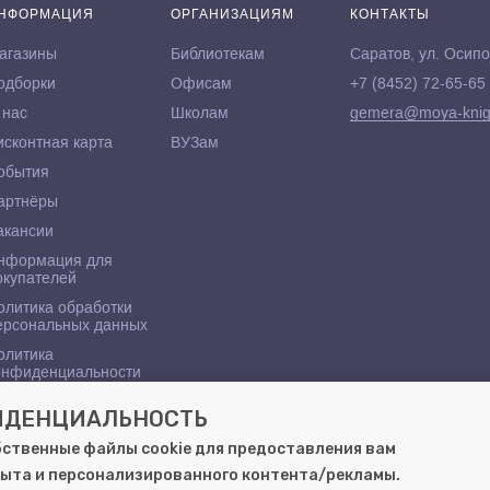
НФОРМАЦИЯ
ОРГАНИЗАЦИЯМ
КОНТАКТЫ
агазины
Библиотекам
Саратов, ул. Осипо
одборки
Офисам
+7 (8452) 72-65-65
 нас
Школам
gemera@moya-knig
исконтная карта
ВУЗам
обытия
артнёры
акансии
нформация для
окупателей
олитика обработки
ерсональных данных
олитика
онфиденциальности
ФИДЕНЦИАЛЬНОСТЬ
бственные файлы cookie для предоставления вам
ыта и персонализированного контента/рекламы.