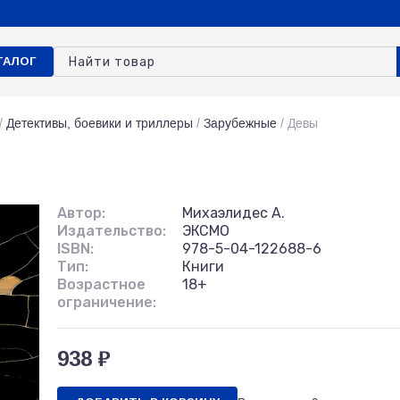
ТАЛОГ
/
Детективы, боевики и триллеры
/
Зарубежные
/
Девы
Автор:
Михаэлидес А.
Издательство:
ЭКСМО
ISBN:
978-5-04-122688-6
Тип:
Книги
Возрастное
18+
ограничение:
938 ₽