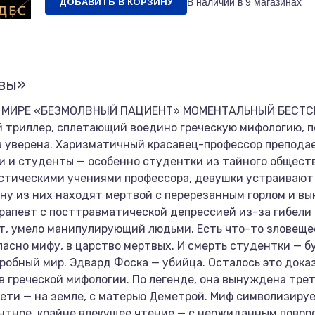
ДОБАВИТЬ В КОРЗИНУ
В наличии в
9 магазинах
евы»
В МИРЕ «БЕЗМОЛВНЫЙ ПАЦИЕНТ» МОМЕНТАЛЬНЫЙ БЕСТСЕ
триллер, сплетающий воедино греческую мифологию, п
а уверена. Харизматичный красавец-профессор преподае
и и студенты — особенно студентки из тайного обществ
стическими учениями профессора, девушки устраивают
ну из них находят мертвой с перерезанным горлом и вы
апевт с посттравматической депрессией из-за гибели 
, умело манипулирующий людьми. Есть что-то зловеще
ласно мифу, в царство мертвых. И смерть студентки — 
робный мир. Эдвард Фоска — убийца. Осталось это дока
в греческой мифологии. По легенде, она вынуждена трет
рети — на земле, с матерью Деметрой. Миф символизируе
нтное, крайне влекущее чтение — с неожиданным поворо