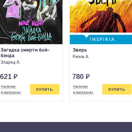
Загадка смерти бой-
Зверь
бэнда
Риэль А.
Элдред А.
621
₽
780
₽
Наличие
Наличие
КУПИТЬ
КУПИТЬ
в магазинах
в магазинах