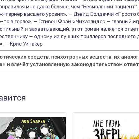
нравился мне даже больше, чем "Безмолвный пациент", —
ж-тернер высшего уровня». — Дэвид Болдаччи «Просто
е-то в горле». — Стивен Фрай «Михаэлидес — главный игро
 стильный и захватывающий, этот роман является ответо
ственнику — одному из лучших триллеров последнего д
». — Крис Уитакер
тических средств, психотропных веществ, их аналог
ен и влечёт установленную законодательством отве
авится