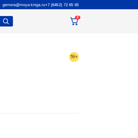
gemera@moya-kniga.ru
+7 (8452) 72 65 65
0
18+