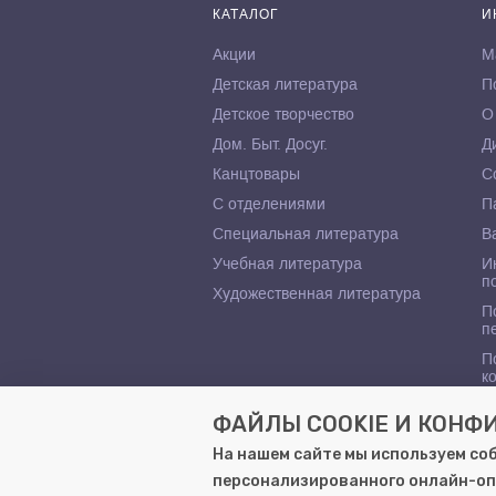
КАТАЛОГ
И
Акции
М
Детская литература
П
Детское творчество
О
Дом. Быт. Досуг.
Д
Канцтовары
С
С отделениями
П
Специальная литература
В
Учебная литература
И
п
Художественная литература
П
п
П
к
ФАЙЛЫ COOKIE И КОН
На нашем сайте мы используем со
персонализированного онлайн-оп
© 2000–2026, ООО «Гемера-Плюс»