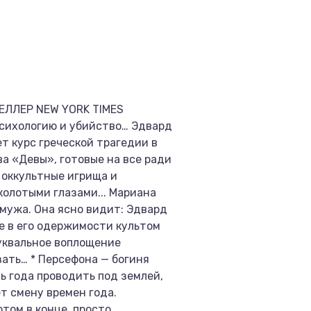
ЛЛЕР NEW YORK TIMES
сихологию и убийство… Эдвард
т курс греческой трагедии в
а «Девы», готовые на все ради
 оккультные игрища и
колотыми глазами... Мариана
мужа. Она ясно видит: Эдвард
е в его одержимости культом
буквальное воплощение
зать… * Персефона — богиня
ь года проводить под землей,
т смену времен года.
том в конце, просто