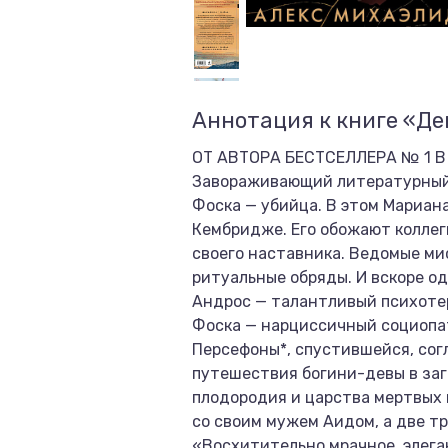
Аннотация к книге «Д
ОТ АВТОРА БЕСТСЕЛЛЕРА № 1 
Завораживающий литературный 
Фоска — убийца. В этом Мариан
Кембридже. Его обожают коллег
своего наставника. Ведомые ми
ритуальные обряды. И вскоре од
Андрос — талантливый психотер
Фоска — нарциссичный социопат
Персефоны*, спустившейся, сог
путешествия богини-девы в заг
плодородия и царства мертвых 
со своим мужем Аидом, а две т
«Восхитительно мрачное, элега