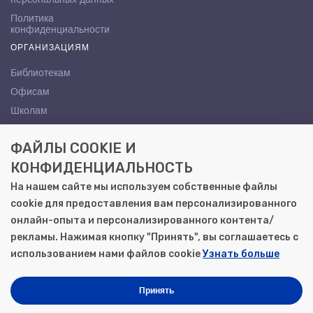
Политика
конфиденциальности
ОРГАНИЗАЦИЯМ
Библиотекам
Офисам
Школам
ВУЗам
ФАЙЛЫ COOKIE И
КОНТАКТЫ
КОНФИДЕНЦИАЛЬНОСТЬ
Саратов, ул. Осипова, 10А
На нашем сайте мы используем собственные файлы
+7 (8452) 72-65-65
cookie для предоставления вам персонализированного
gemera@moya-kniga.ru
онлайн-опыта и персонализированного контента/
рекламы. Нажимая кнопку "Принять", вы соглашаетесь с
использованием нами файлов cookie
Узнать больше
© 2000–2026, ООО «Гемера-Плюс»
Моя книга | Сеть книжных магазинов в Саратове
Принять