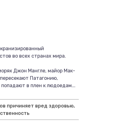
 экранизированный
тов во всех странах мира.
моряк Джон Мангле, майор Мак-
, пересекают Патагонию,
попадают в плен к людоедам...
ов причиняет вред здоровью,
тственность