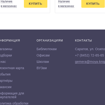
Наличие
Наличие
КУПИТЬ
КУПИТЬ
в магазинах
в магазинах
НФОРМАЦИЯ
ОРГАНИЗАЦИЯМ
КОНТАКТЫ
агазины
Библиотекам
Саратов, ул. Осипо
одборки
Офисам
+7 (8452) 72-65-65
 нас
Школам
gemera@moya-knig
исконтная карта
ВУЗам
обытия
артнёры
акансии
нформация для
окупателей
олитика обработки