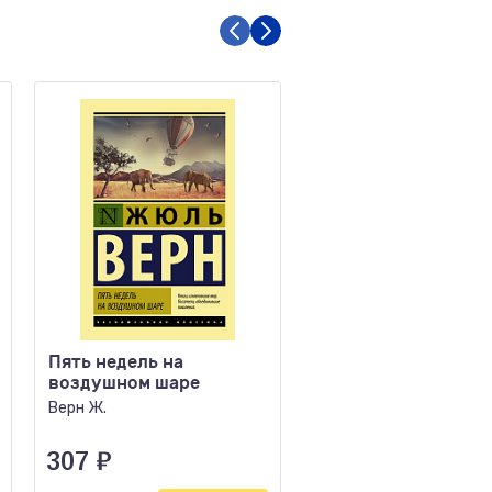
Пять недель на
Горячий снег
воздушном шаре
Бондарев Ю.В.
Верн Ж.
307
₽
301
₽