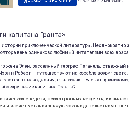
ДОБАВИТЬ В КОРЗИНУ
В наличии в
2 магазинах
ти капитана Гранта»
в истории приключенческой литературы. Неоднократно
полтора века одинаково любимый читателями всех возрас
его жена Элен, рассеянный географ Паганель, отважный 
Мэри и Роберт — путешествуют на корабле вокруг света
асаются от наводнения, сталкиваются с каторжниками, 
раблекрушение капитана Гранта?
тических средств, психотропных веществ, их аналог
ен и влечёт установленную законодательством отве