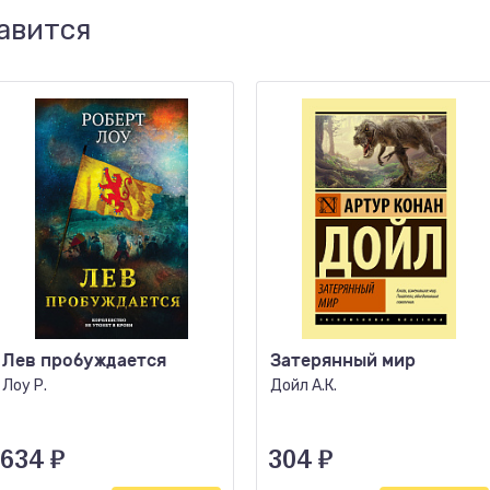
авится
Лев пробуждается
Затерянный мир
Лоу Р.
Дойл А.К.
634
₽
304
₽