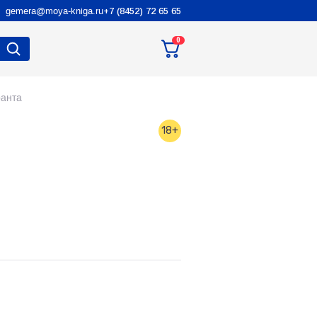
gemera@moya-kniga.ru
+7 (8452) 72 65 65
0
ранта
18+