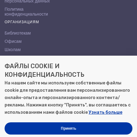
персональных данных
Политика
конфиденциальности
ОРГАНИЗАЦИЯМ
Библиотекам
Офисам
Школам
ВУЗам
ФАЙЛЫ COOKIE И
КОНТАКТЫ
КОНФИДЕНЦИАЛЬНОСТЬ
Саратов, ул. Осипова, 10А
На нашем сайте мы используем собственные файлы
+7 (8452) 72-65-65
cookie для предоставления вам персонализированного
gemera@moya-kniga.ru
онлайн-опыта и персонализированного контента/
рекламы. Нажимая кнопку "Принять", вы соглашаетесь с
использованием нами файлов cookie
Узнать больше
© 2000–2026, ООО «Гемера-Плюс»
Моя книга | Сеть книжных магазинов в Саратове
Принять