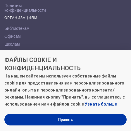
Политика
конфиденциальности
ОРГАНИЗАЦИЯМ
Библиотекам
Офисам
Школам
ВУЗам
ФАЙЛЫ COOKIE И
КОНТАКТЫ
КОНФИДЕНЦИАЛЬНОСТЬ
Саратов, ул. Осипова, 10А
На нашем сайте мы используем собственные файлы
+7 (8452) 72-65-65
cookie для предоставления вам персонализированного
gemera@moya-kniga.ru
онлайн-опыта и персонализированного контента/
рекламы. Нажимая кнопку "Принять", вы соглашаетесь с
использованием нами файлов cookie
Узнать больше
© 2000–2026, ООО «Гемера-Плюс»
Моя книга | Сеть книжных магазинов в Саратове
Принять