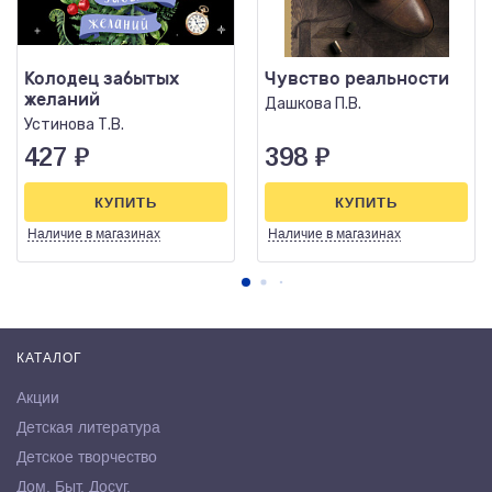
Колодец забытых
Чувство реальности
желаний
Дашкова П.В.
Устинова Т.В.
427
₽
398
₽
КУПИТЬ
КУПИТЬ
Наличие
в магазинах
Наличие
в магазинах
КАТАЛОГ
Акции
Детская литература
Детское творчество
Дом. Быт. Досуг.