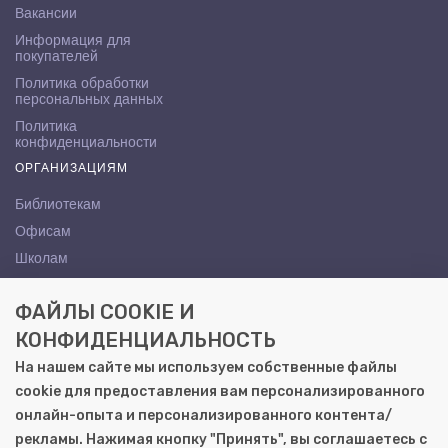
Вакансии
Информация для
покупателей
Политика обработки
персональных данных
Политика
конфиденциальности
ОРГАНИЗАЦИЯМ
Библиотекам
Офисам
Школам
ВУЗам
ФАЙЛЫ COOKIE И
КОНТАКТЫ
КОНФИДЕНЦИАЛЬНОСТЬ
Саратов, ул. Осипова, 10А
На нашем сайте мы используем собственные файлы
+7 (8452) 72-65-65
cookie для предоставления вам персонализированного
gemera@moya-kniga.ru
онлайн-опыта и персонализированного контента/
рекламы. Нажимая кнопку "Принять", вы соглашаетесь с