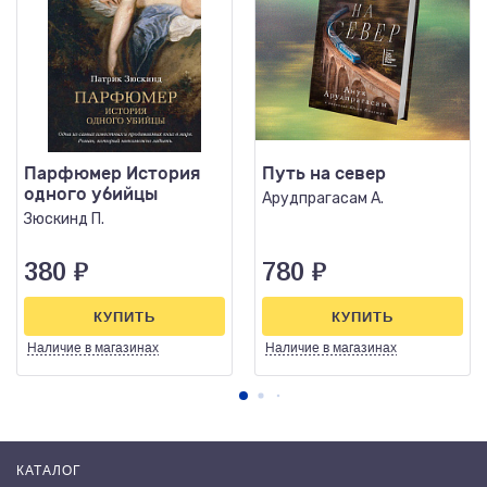
Парфюмер История
Путь на север
одного убийцы
Арудпрагасам А.
Зюскинд П.
380
₽
780
₽
КУПИТЬ
КУПИТЬ
Наличие
в магазинах
Наличие
в магазинах
КАТАЛОГ