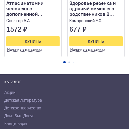
Атлас анатомии
Здоровье ребенка и
человека с
здравый смысл его
дополненной
родственников 2
реальностью
изд.,испр.
Спектор А.А.
Комаровский Е.О.
1572
₽
677
₽
КУПИТЬ
КУПИТЬ
Наличие
в магазинах
Наличие
в магазинах
КАТАЛОГ
Акции
Детская литература
Детское творчество
Дом. Быт. Досуг.
Канцтовары