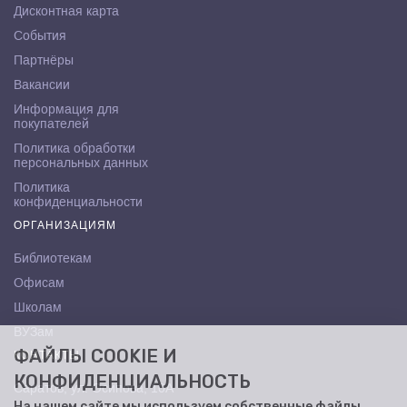
Дисконтная карта
События
Партнёры
Вакансии
Информация для
покупателей
Политика обработки
персональных данных
Политика
конфиденциальности
ОРГАНИЗАЦИЯМ
Библиотекам
Офисам
Школам
ВУЗам
ФАЙЛЫ COOKIE И
КОНТАКТЫ
КОНФИДЕНЦИАЛЬНОСТЬ
Саратов, ул. Осипова, 10А
На нашем сайте мы используем собственные файлы