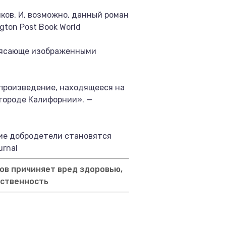
ков. И, возможно, данный роман
ton Post Book World
трясающе изображенными
т произведение, находящееся на
игороде Калифорнии». —
кие добродетели становятся
urnal
ов причиняет вред здоровью,
тственность