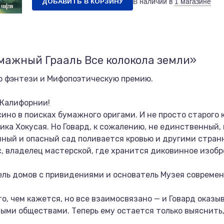
ДОБАВИТЬ В КОРЗИНУ
В наличии в
1 магазине
мажный Грааль Все колокола земли»
 фэнтези и Мифопоэтическую премию.
 Калифорнии!
ино в поисках бумажного оригами. И не просто старого к
ка Хокусая. Но Говард, к сожалению, не единственный, 
шный и опасный сад поливается кровью и другими стра
 владелец мастерской, где хранится диковинное изобр
ель домов с привидениями и основатель Музея современ
о, чем кажется, но все взаимосвязано — и Говард оказ
ми обществами. Теперь ему остается только выяснить, 