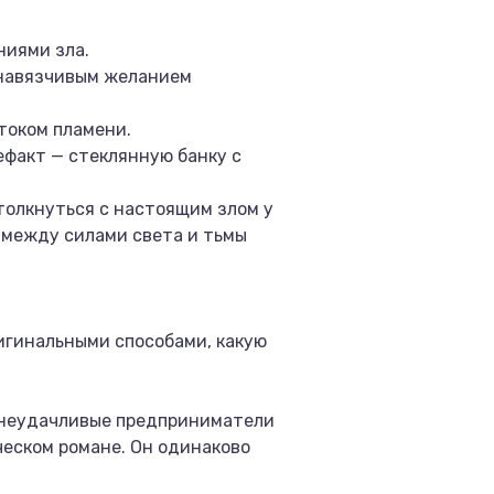
ниями зла.
 навязчивым желанием
током пламени.
ефакт — стеклянную банку с
толкнуться с настоящим злом у
ва между силами света и тьмы
игинальными способами, какую
и неудачливые предприниматели
еском романе. Он одинаково