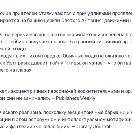
троица приятелей сталкиваются с причудливыми проявле
бирается на башню церкви Святого Антония, движимый
я, на первый взгляд, жертва оказывается испепелена по
лт Стеббинс получает по почте странный китайский арт
иней птицы.
ходят в их тихом городке. Обычные люди не ожидают с
, как Уолт разгадывает тайну Птицы, он узнает, что бит
его на глазах.
жать эксцентричных персонажей восхитительными и ор
ом они ни занимали». — Publishers Weekly
ического реализма, поскольку эксцентричные барышни 
рции в этом остроумном и интеллектуальном метафизич
 и фэнтезийные коллекции». — Library Journal