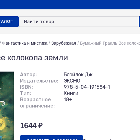
ТАЛОГ
/
Фантастика и мистика
/
Зарубежная
/
Бумажный Грааль Все колок
е колокола земли
Автор:
Блэйлок Дж.
Издательство:
ЭКСМО
ISBN:
978-5-04-191584-1
Тип:
Книги
Возрастное
18+
ограничение:
1644 ₽