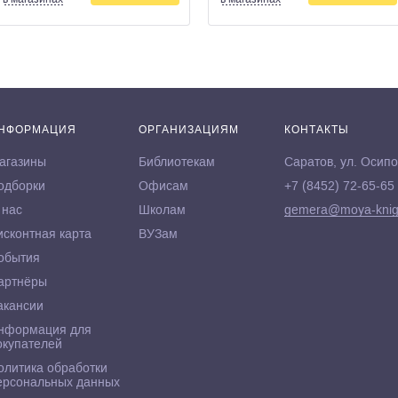
НФОРМАЦИЯ
ОРГАНИЗАЦИЯМ
КОНТАКТЫ
агазины
Библиотекам
Саратов, ул. Осипо
одборки
Офисам
+7 (8452) 72-65-65
 нас
Школам
gemera@moya-knig
исконтная карта
ВУЗам
обытия
артнёры
акансии
нформация для
окупателей
олитика обработки
ерсональных данных