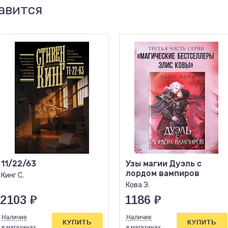
авится
11/22/63
Узы магии Дуэль с
лордом вампиров
Кинг С.
Кова Э.
2103
₽
1186
₽
Наличие
Наличие
КУПИТЬ
КУПИТЬ
в магазинах
в магазинах