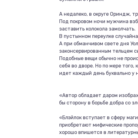
А недалеко, в округе Ориндж, 
Под покровом ночи мужчина вз
заставить колокола замолчать.
В пустынном переулке случайна
А при обманчивом свете дня Уо
законсервированным тельцем с
Подобные вещи обычно не проис
себя во дворе. Но по мере того
идет каждый день буквально у н
«Автор обладает даром изобра
бы сторону в борьбе добра со зл
«Блэйлок вступает в сферу маг
приобретают мифические пропо
хорошо впишется в литературные