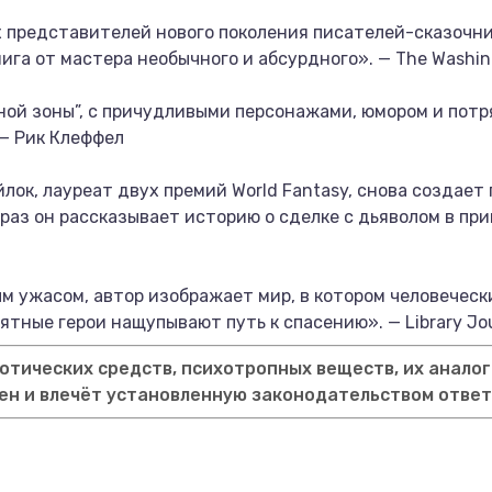
х представителей нового поколения писателей-сказочни
га от мастера необычного и абсурдного». — The Washing
ной зоны”, с причудливыми персонажами, юмором и по
— Рик Клеффел
лок, лауреат двух премий World Fantasy, снова создае
 раз он рассказывает историю о сделке с дьяволом в пр
м ужасом, автор изображает мир, в котором человечес
тные герои нащупывают путь к спасению». — Library Jo
тических средств, психотропных веществ, их аналог
ен и влечёт установленную законодательством отве