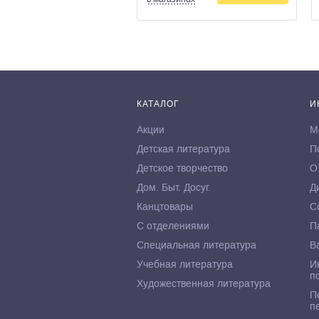
КАТАЛОГ
И
Акции
М
Детская литература
П
Детское творчество
О
Дом. Быт. Досуг.
Д
Канцтовары
С
С отделениями
П
Специальная литература
В
Учебная литература
И
п
Художественная литература
П
п