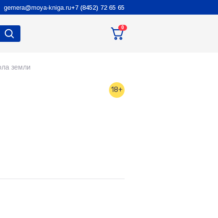
gemera@moya-kniga.ru
+7 (8452) 72 65 65
0
ола земли
18+