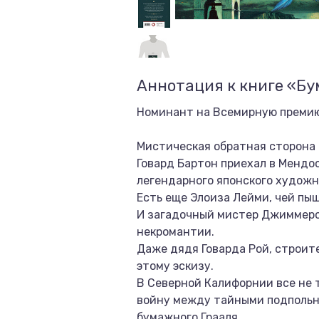
Аннотация к книге «Бу
Номинант на Всемирную премию
Мистическая обратная сторона
Говард Бартон приехал в Мендос
легендарного японского художни
Есть еще Элоиза Лейми, чей пы
И загадочный мистер Джиммерс,
некромантии.
Даже дядя Говарда Рой, строит
этому эскизу.
В Северной Калифорнии все не т
войну между тайными подпольны
бумажного Грааля.