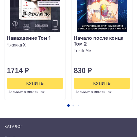
Наваждение Том 1
Начало после конца
Том 2
Чжакка Х.
TurtleMe
1714
₽
830
₽
КУПИТЬ
КУПИТЬ
Наличие
в магазинах
Наличие
в магазинах
КАТАЛОГ