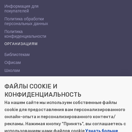
Информация для
покупателей
Политика обработки
персональных данных
Политика
конфиденциальности
ОРГАНИЗАЦИЯМ
Библиотекам
Офисам
Школам
ВУЗам
ФАЙЛЫ COOKIE И
КОНТАКТЫ
КОНФИДЕНЦИАЛЬНОСТЬ
Саратов, ул. Осипова, 10А
На нашем сайте мы используем собственные файлы
+7 (8452) 72-65-65
cookie для предоставления вам персонализированного
gemera@moya-kniga.ru
онлайн-опыта и персонализированного контента/
рекламы. Нажимая кнопку "Принять", вы соглашаетесь с
использованием нами файлов cookie
Узнать больше