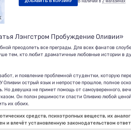
ДОБАВИТЬ В КОРЗИНУ
В наличии в
2 магазинах
ратья Лэнгстром Пробуждение Оливии»
бной преодолеть все преграды. Для всех фанатов слоубе
ше тем, кто любит драматичные любовные истории в д
забот, и появление проблемной студентки, которую пере
 У Оливии острый язык и непростое прошлое, полное оск
 Но девушка не примет помощь от самоуверенного, вечн
отказом. Он полон решимости спасти Оливию любой цено
ть их обоих.
тических средств, психотропных веществ, их аналог
ен и влечёт установленную законодательством отве