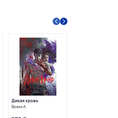
Дикая кровь
Не зови волка
Врана А.
Росс А.