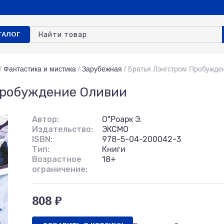
ТАЛОГ
/
Фантастика и мистика
/
Зарубежная
/
Братья Лэнгстром Пробужде
Пробуждение Оливии
Автор:
О"Роарк Э.
Издательство:
ЭКСМО
ISBN:
978-5-04-200042-3
Тип:
Книги
Возрастное
18+
ограничение:
808 ₽