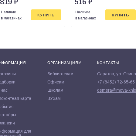
819
₽
516
₽
Наличие
Наличие
КУПИТЬ
КУПИТЬ
в магазинах
в магазинах
НФОРМАЦИЯ
ОРГАНИЗАЦИЯМ
КОНТАКТЫ
агазины
Библиотекам
Саратов, ул. Осипо
одборки
Офисам
+7 (8452) 72-65-65
 нас
Школам
gemera@moya-knig
исконтная карта
ВУЗам
обытия
артнёры
акансии
нформация для