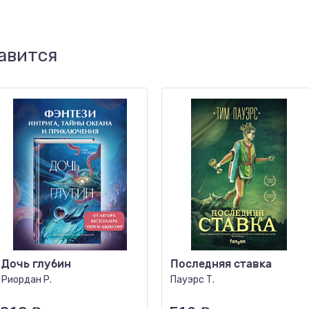
авится
Дочь глубин
Последняя ставка
Риордан Р.
Пауэрс Т.