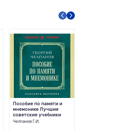
Пособие по памяти и
Желания исполняю
мнемонике Лучшие
Искусство воплощ
советские учебники
мечты в жизнь
Челпанов Г.И.
Дайер У.У.