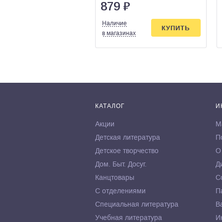
879
₽
Наличие
КУПИТЬ
в магазинах
КАТАЛОГ
И
Акции
М
Детская литература
П
Детское творчество
О
Дом. Быт. Досуг.
Д
Канцтовары
С
С отделениями
П
Специальная литература
В
Учебная литература
И