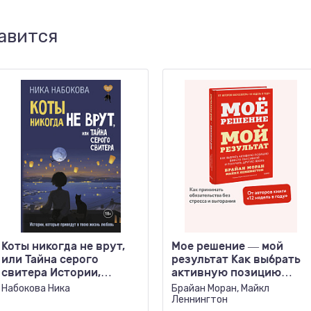
авится
Коты никогда не врут,
Мое решение — мой
или Тайна серого
результат Как выбрать
свитера Истории,
активную позицию
которые приведут в
вместо пассивной..
Набокова Ника
Брайан Моран, Майкл
твою
Леннингтон