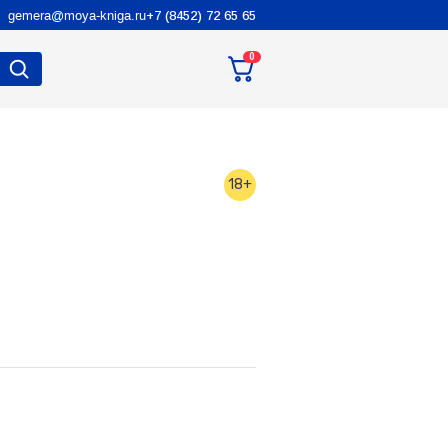
gemera@moya-kniga.ru
+7 (8452) 72 65 65
0
18+