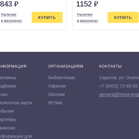
843
₽
1152
₽
Наличие
Наличие
КУПИТЬ
КУПИТЬ
в магазинах
в магазинах
НФОРМАЦИЯ
ОРГАНИЗАЦИЯМ
КОНТАКТЫ
агазины
Библиотекам
Саратов, ул. Осипо
одборки
Офисам
+7 (8452) 72-65-65
 нас
Школам
gemera@moya-knig
исконтная карта
ВУЗам
обытия
артнёры
акансии
нформация для