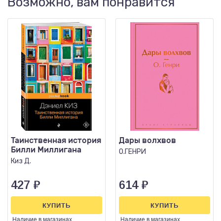
Возможно, вам понравится
Таинственная история
Дары волхвов
Билли Миллигана
О.ГЕНРИ
Киз Д.
427
₽
614
₽
КУПИТЬ
КУПИТЬ
Наличие
в магазинах
Наличие
в магазинах