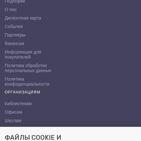
Подборки
О нас
Дисконтная карта
События
Партнёры
Вакансии
Информация для
покупателей
Политика обработки
персональных данных
Политика
конфиденциальности
ОРГАНИЗАЦИЯМ
Библиотекам
Офисам
Школам
ВУЗам
ФАЙЛЫ COOKIE И
КОНТАКТЫ