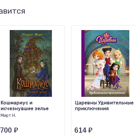
авится
Кошмариус и
Царевны Удивительные
исчезнувшее зелье
приключения
Мирт Н.
700
₽
614
₽