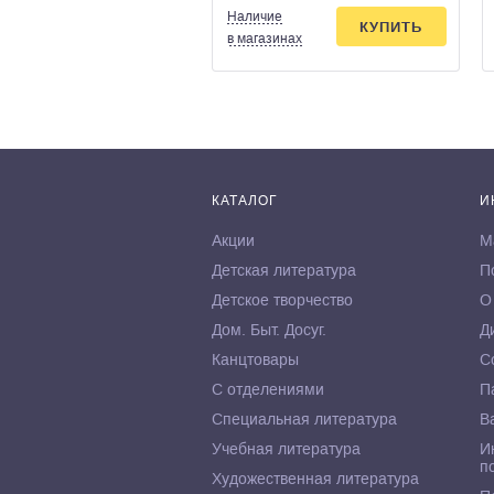
Наличие
КУПИТЬ
в магазинах
КАТАЛОГ
И
Акции
М
Детская литература
П
Детское творчество
О
Дом. Быт. Досуг.
Д
Канцтовары
С
С отделениями
П
Специальная литература
В
Учебная литература
И
п
Художественная литература