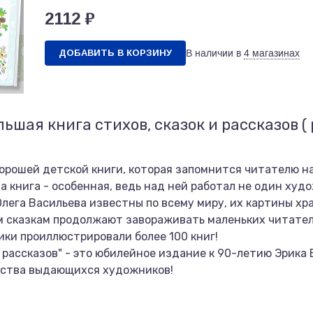
2112 ₽
ДОБАВИТЬ В КОРЗИНУ
В наличии в
4 магазинах
шая книга стихов, сказок и рассказов ( р
 хорошей детской книги, которая запомнится читателю н
а книга - особенная, ведь над ней работал не один худо
Олега Васильева известны по всему миру, их картины хра
 сказкам продолжают завораживать маленьких читателе
ки проиллюстрировали более 100 книг!
и рассказов" - это юбилейное издание к 90-летию Эрика
ества выдающихся художников!