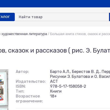
ТАЛОГ
я художественная литература
/
Большая книга стихов, сказок и расск
, сказок и рассказов ( рис. Э. Булат
Автор:
Барто А.Л., Берестов В. Д., Пер
Рисунки Э. Булатова и О. Васи
Издательство:
АСТ
ISBN:
978-5-17-158058-2
Тип:
Книги
Возрастное
18+
ограничение: