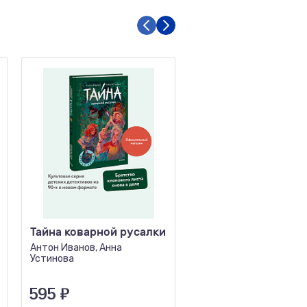
Тайна коварной русалки
Восточные сказки
Антон Иванов, Анна
Сантини Г., Абатцоглу В
Устинова
595
₽
786
₽