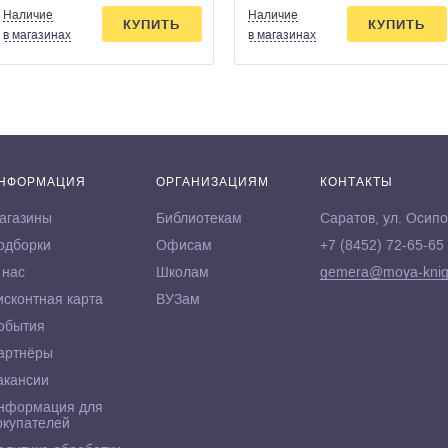
Наличие
Наличие
КУПИТЬ
КУПИТЬ
в магазинах
в магазинах
НФОРМАЦИЯ
ОРГАНИЗАЦИЯМ
КОНТАКТЫ
агазины
Библиотекам
Саратов, ул. Осипо
одборки
Офисам
+7 (8452) 72-65-65
 нас
Школам
gemera@moya-knig
исконтная карта
ВУЗам
обытия
артнёры
акансии
нформация для
окупателей