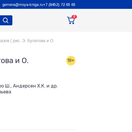
gemera@moya-kniga.ru
+7 (8452) 72 65 65
0
азов ( рис. Э. Булатова и О.
ова и О.
18+
ро Ш., Андерсен Х.К. и др.
льева