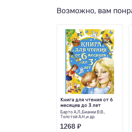
Возможно, вам понр
Книга для чтения от 6
месяцев до 3 лет
Барто А.Л.,Бианки В.В.,
Толстой А.Н.,и др.
1268
₽