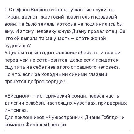
О Стефано Висконти ходят ужасные слухи: он
тиран, деспот, жестокий правитель и кровавый
воин. Не было земель, которые не подчинились бы
ему. И этому человеку юную Диану продал отец. За
что ей выпала такая участь — стать женой
чудовища?
У Дианы только одно желание: сбежать. И она ни
перед чем не остановится, даже если придется
ощутить на себе гнев этого страшного человека.
Но что, если за холодными синими глазами
прячется доброе сердце?..
«Бисцион» — исторический роман, первая часть
дилогии о любви, настоящих чувствах, придворных
интригах.
Для поклонников «Чужестранки» Дианы Гэблдон и
романов Филиппы Грегори.