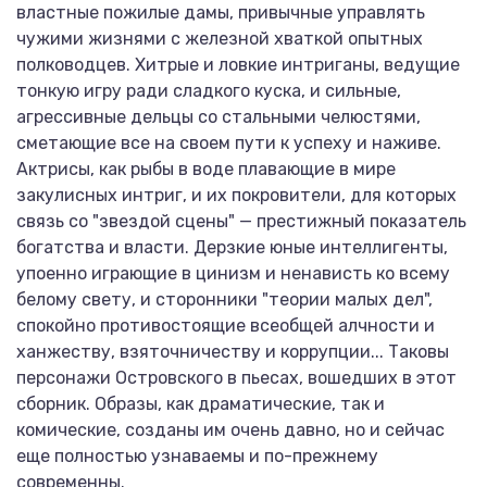
властные пожилые дамы, привычные управлять
чужими жизнями с железной хваткой опытных
полководцев. Хитрые и ловкие интриганы, ведущие
тонкую игру ради сладкого куска, и сильные,
агрессивные дельцы со стальными челюстями,
сметающие все на своем пути к успеху и наживе.
Актрисы, как рыбы в воде плавающие в мире
закулисных интриг, и их покровители, для которых
связь со "звездой сцены" — престижный показатель
богатства и власти. Дерзкие юные интеллигенты,
упоенно играющие в цинизм и ненависть ко всему
белому свету, и сторонники "теории малых дел",
спокойно противостоящие всеобщей алчности и
ханжеству, взяточничеству и коррупции... Таковы
персонажи Островского в пьесах, вошедших в этот
сборник. Образы, как драматические, так и
комические, созданы им очень давно, но и сейчас
еще полностью узнаваемы и по-прежнему
современны.