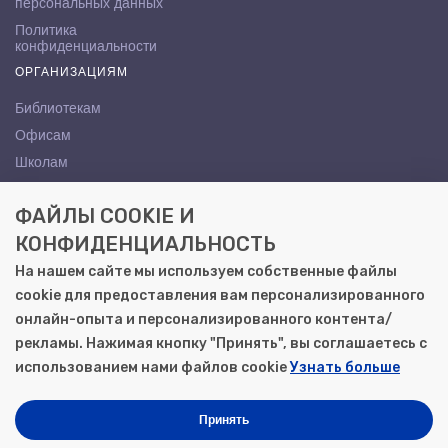
персональных данных
Политика
конфиденциальности
ОРГАНИЗАЦИЯМ
Библиотекам
Офисам
Школам
ВУЗам
ФАЙЛЫ COOKIE И
КОНТАКТЫ
КОНФИДЕНЦИАЛЬНОСТЬ
Саратов, ул. Осипова, 10А
На нашем сайте мы используем собственные файлы
+7 (8452) 72-65-65
cookie для предоставления вам персонализированного
gemera@moya-kniga.ru
онлайн-опыта и персонализированного контента/
рекламы. Нажимая кнопку "Принять", вы соглашаетесь с
использованием нами файлов cookie
Узнать больше
© 2000–2026, ООО «Гемера-Плюс»
Моя книга | Сеть книжных магазинов в Саратове
Принять