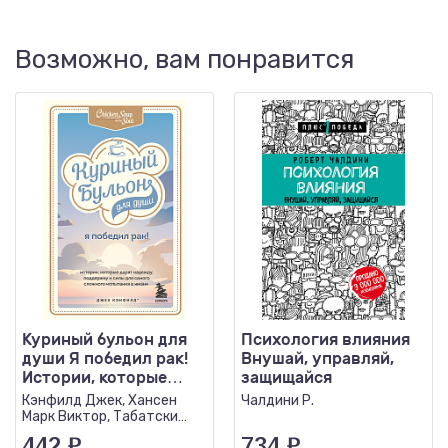
Возможно, вам понравится
Куриный бульон для
Психология влияния
души Я победил рак!
Внушай, управляй,
Истории, которые
защищайся
дарят надежду,
Кэнфилд Джек, Хансен
Чалдини Р.
поддержк
Марк Виктор, Табатски
Дэвид
442
₽
734
₽