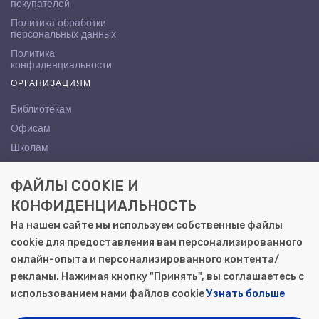
покупателей
Политика обработки
персональных данных
Политика
конфиденциальности
ОРГАНИЗАЦИЯМ
Библиотекам
Офисам
Школам
ВУЗам
ФАЙЛЫ COOKIE И
КОНТАКТЫ
КОНФИДЕНЦИАЛЬНОСТЬ
Саратов, ул. Осипова, 10А
На нашем сайте мы используем собственные файлы
+7 (8452) 72-65-65
cookie для предоставления вам персонализированного
gemera@moya-kniga.ru
онлайн-опыта и персонализированного контента/
рекламы. Нажимая кнопку "Принять", вы соглашаетесь с
использованием нами файлов cookie
Узнать больше
© 2000–2026, ООО «Гемера-Плюс»