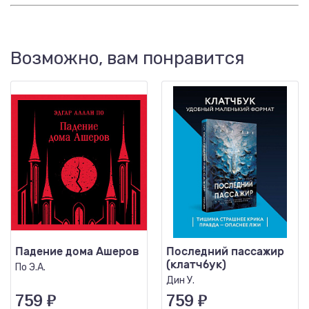
Возможно, вам понравится
Падение дома Ашеров
Последний пассажир
(клатчбук)
По Э.А.
Дин У.
759
₽
759
₽