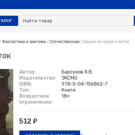
ТАЛОГ
/
Фантастика и мистика
/
Отечественная
/
Башня из грязи и веток
ток
Автор:
Барсуков Я.В.
Издательство:
ЭКСМО
ISBN:
978-5-04-156862-7
Тип:
Книги
Возрастное
18+
ограничение:
512 ₽