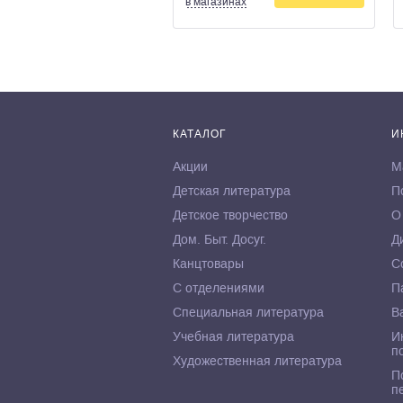
в магазинах
КАТАЛОГ
И
Акции
М
Детская литература
П
Детское творчество
О
Дом. Быт. Досуг.
Д
Канцтовары
С
С отделениями
П
Специальная литература
В
Учебная литература
И
п
Художественная литература
П
п