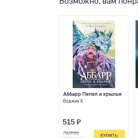
Возможно, вам понр
Аббарр Пепел и крылья
Воджик Х.
515
₽
Наличие
КУПИТЬ