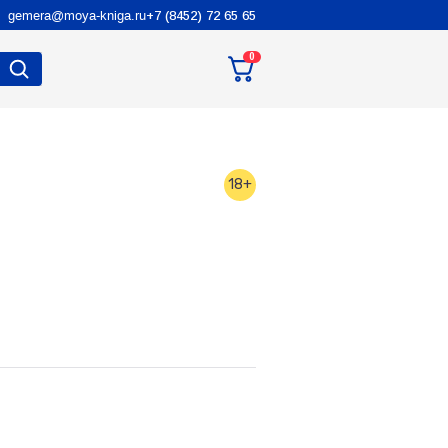
gemera@moya-kniga.ru
+7 (8452) 72 65 65
0
18+