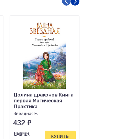
Долина драконов Книга
За северным ветро
первая Магическая
Мекачима Е.
Практика
Звездная Е.
432
₽
463
₽
Наличие
Наличие
КУПИТЬ
КУПИ