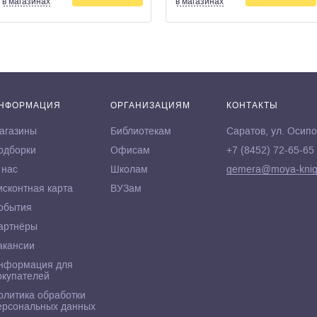
в магазинах
в магазинах
НФОРМАЦИЯ
ОРГАНИЗАЦИЯМ
КОНТАКТЫ
агазины
Библиотекам
Саратов, ул. Осипо
одборки
Офисам
+7 (8452) 72-65-65
 нас
Школам
gemera@moya-knig
исконтная карта
ВУЗам
обытия
артнёры
акансии
нформация для
окупателей
олитика обработки
ерсональных данных