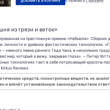
ДОБАВИТЬ В КОРЗИНУ
В наличии в
1 магазине
шня из грязи и веток»
ированная на престижную премию «Небьюла». Сборник 
и, личности и древних фантастических технологиях. «Г
— немного левее раннего Теда Чана, в нескольких граду
ывел мир, который я вижу, закрывая глаза». — Питер Уот
сных технологиях таит в себе потрясающей красоты пас
Kirkus Reviews
тических средств, психотропных веществ, их аналог
ен и влечёт установленную законодательством отве