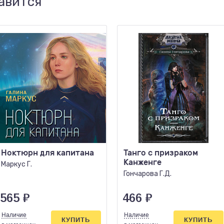
авится
Ноктюрн для капитана
Танго с призраком
Канженге
Маркус Г.
Гончарова Г.Д.
565
₽
466
₽
Наличие
Наличие
КУПИТЬ
КУПИТЬ