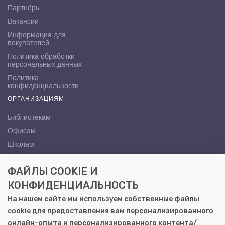
Партнёры
Вакансии
Информация для
покупателей
Политика обработки
персональных данных
Политика
конфиденциальности
ОРГАНИЗАЦИЯМ
Библиотекам
Офисам
Школам
ВУЗам
ФАЙЛЫ COOKIE И
КОНТАКТЫ
КОНФИДЕНЦИАЛЬНОСТЬ
Саратов, ул. Осипова, 10А
На нашем сайте мы используем собственные файлы
+7 (8452) 72-65-65
cookie для предоставления вам персонализированного
gemera@moya-kniga.ru
онлайн-опыта и персонализированного контента/