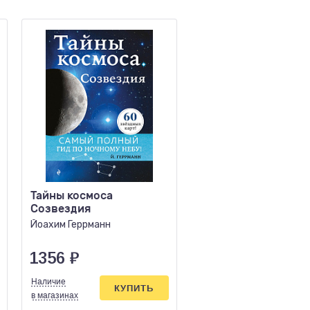
Тайны космоса
Достучаться до не
Созвездия
Научный взгляд на
устройство Вселе
Йоахим Геррманн
(покет)
Рэндалл Л.
1356
₽
442
₽
Наличие
Наличие
КУПИТЬ
КУПИ
в магазинах
в магазинах