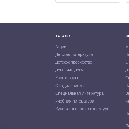
КАТАЛОГ
И
Акции
М
Детская литература
П
Детское творчество
О
Дом. Быт. Досуг.
Д
Канцтовары
С
С отделениями
П
Специальная литература
В
Учебная литература
И
п
Художественная литература
П
п
П