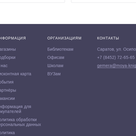
НФОРМАЦИЯ
ОРГАНИЗАЦИЯМ
КОНТАКТЫ
агазины
Библиотекам
Саратов, ул. Осипо
одборки
Офисам
+7 (8452) 72-65-65
 нас
Школам
gemera@moya-knig
исконтная карта
ВУЗам
обытия
артнёры
акансии
нформация для
окупателей
олитика обработки
ерсональных данных
олитика