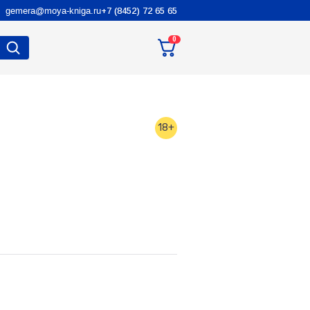
gemera@moya-kniga.ru
+7 (8452) 72 65 65
0
18+