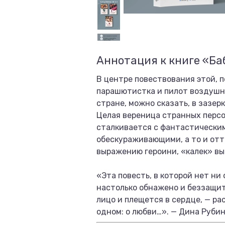
Аннотация к книге «Ба
В центре повествования этой, 
парашютистка и пилот воздушно
стране, можно сказать, в зазер
Целая вереница странных персо
сталкивается с фантастически
обескураживающими, а то и отт
выражению героини, «калек» вы
«Эта повесть, в которой нет ни
настолько обнажено и беззащит
лицо и плещется в сердце, — ра
одном: о любви…». — Дина Руби