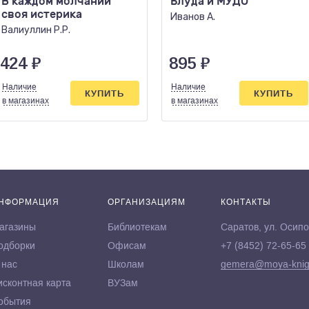
В каждом молчании
Блуда и МУДО
своя истерика
Иванов А.
Валиуллин Р.Р.
424
₽
895
₽
Наличие
Наличие
КУПИТЬ
КУПИТЬ
в магазинах
в магазинах
НФОРМАЦИЯ
ОРГАНИЗАЦИЯМ
КОНТАКТЫ
агазины
Библиотекам
Саратов, ул. Осипо
одборки
Офисам
+7 (8452) 72-65-65
 нас
Школам
gemera@moya-knig
исконтная карта
ВУЗам
обытия