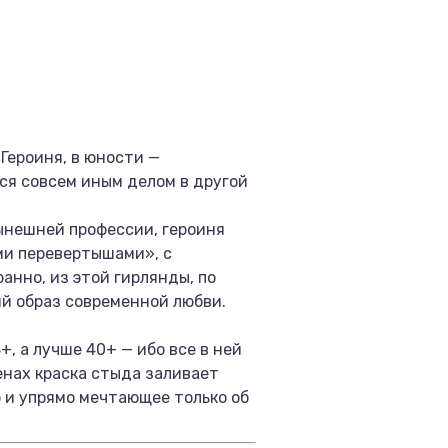
Героиня, в юности —
ся совсем иным делом в другой
нынешней профессии, героиня
ми перевертышами», с
анно, из этой гирлянды, по
ий образ современной любви.
+, а лучше 40+ — ибо все в ней
енах краска стыда заливает
о и упрямо мечтающее только об