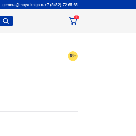
gemera@moya-kniga.ru
+7 (8452) 72 65 65
0
18+