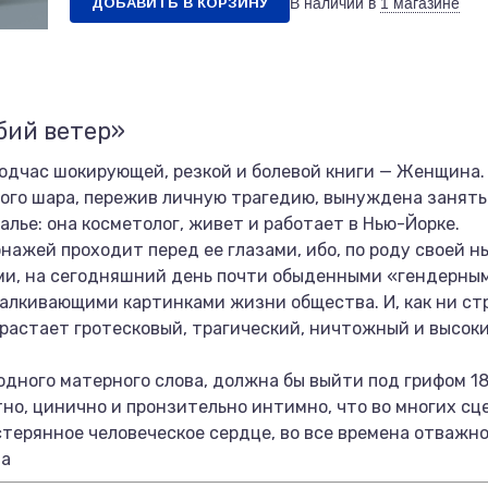
ДОБАВИТЬ В КОРЗИНУ
В наличии в
1 магазине
бий ветер»
подчас шокирующей, резкой и болевой книги — Женщина. 
го шара, пережив личную трагедию, вынуждена занять
калье: она косметолог, живет и работает в Нью-Йорке.
нажей проходит перед ее глазами, ибо, по роду своей 
ми, на сегодняшний день почти обыденными «гендерны
алкивающими картинками жизни общества. И, как ни стр
растает гротесковый, трагический, ничтожный и высок
 одного матерного слова, должна бы выйти под грифом 18
но, цинично и пронзительно интимно, что во многих сц
стерянное человеческое сердце, во все времена отважн
на