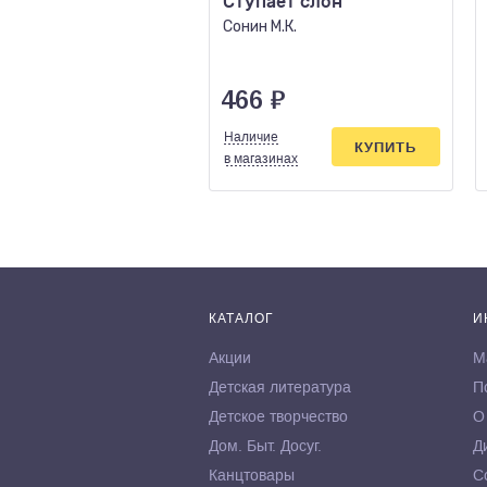
Ступает слон
Сонин М.К.
466
₽
Наличие
КУПИТЬ
в магазинах
КАТАЛОГ
И
Акции
М
Детская литература
П
Детское творчество
О
Дом. Быт. Досуг.
Д
Канцтовары
С