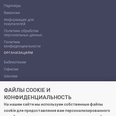
Партнёры
Вакансии
Информация для
покупателей
Политика обработки
персональных данных
Политика
конфиденциальности
ОРГАНИЗАЦИЯМ
Библиотекам
Офисам
Школам
ВУЗам
ФАЙЛЫ COOKIE И
КОНТАКТЫ
КОНФИДЕНЦИАЛЬНОСТЬ
Саратов, ул. Осипова, 10А
На нашем сайте мы используем собственные файлы
+7 (8452) 72-65-65
cookie для предоставления вам персонализированного
gemera@moya-kniga.ru