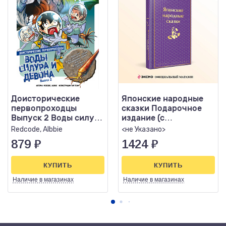
Доисторические
Японские народные
первопроходцы
сказки Подарочное
Выпуск 2 Воды силура
издание (с
и девона
иллюстрациями)
Redcode, Albbie
<не Указано>
879
₽
1424
₽
КУПИТЬ
КУПИТЬ
Наличие
в магазинах
Наличие
в магазинах