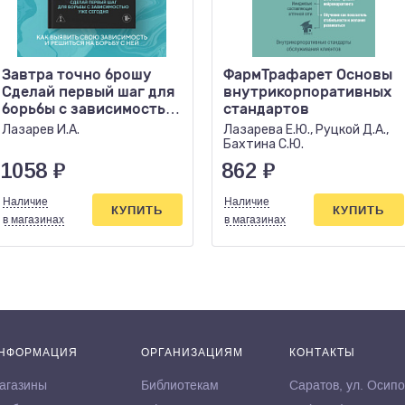
Завтра точно брошу
ФармТрафарет Основы
Сделай первый шаг для
внутрикорпоративных
борьбы с зависимостью
стандартов
уже сегодня
Лазарев И.А.
Лазарева Е.Ю., Руцкой Д.А.,
Бахтина С.Ю.
1058
₽
862
₽
Наличие
Наличие
КУПИТЬ
КУПИТЬ
в магазинах
в магазинах
НФОРМАЦИЯ
ОРГАНИЗАЦИЯМ
КОНТАКТЫ
агазины
Библиотекам
Саратов, ул. Осипо