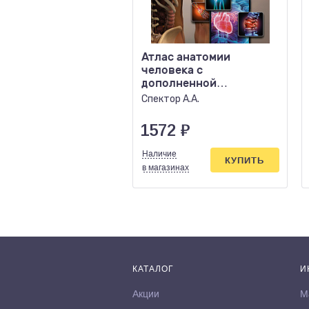
Атлас анатомии
человека с
дополненной
реальностью
Спектор А.А.
1572
₽
Наличие
КУПИТЬ
в магазинах
КАТАЛОГ
И
Акции
М