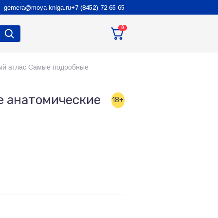
gemera@moya-kniga.ru
+7 (8452) 72 65 65
0
ый атлас Самые подробные
е анатомические
18+