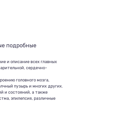
ые подробные
ие и описание всех главных
варительной, сердечно-
роению головного мозга,
желчный пузырь и многих других.
й и состояний, а также
стма, эпилепсия, различные