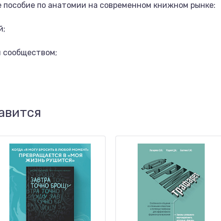
е пособие по анатомии на современном книжном рынке:
й;
м сообществом;
авится