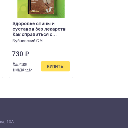
Здоровье спины и
Большая медицинс
суставов без лекарств
энциклопедия
Как справиться с
Актуализированно
острыми и
издание бестселле
Бубновский С.М.
под ред. Елисеева
хроническими
(дополн)
730
₽
1714
₽
Наличие
Наличие
КУПИТЬ
КУПИ
в магазинах
в магазинах
ва, 10А