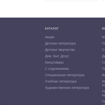
КАТАЛОГ
И
Акции
М
Детская литература
П
Детское творчество
О
Дом. Быт. Досуг.
Д
Канцтовары
С
С отделениями
П
Специальная литература
В
Учебная литература
И
п
Художественная литература
П
п
П