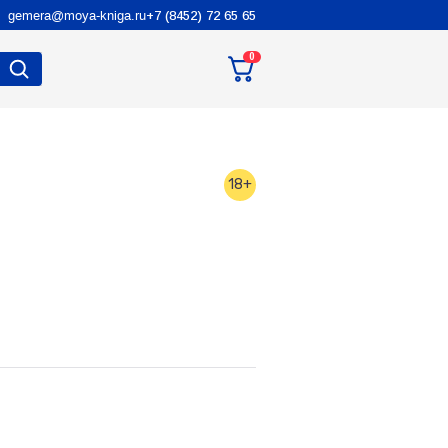
gemera@moya-kniga.ru
+7 (8452) 72 65 65
0
18+