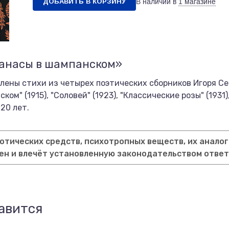
ДОБАВИТЬ В КОРЗИНУ
В наличии в
1 магазине
нанасы в шампанском»
ены стихи из четырех поэтических сборников Игоря С
нском" (1915), "Соловей" (1923), "Классические розы" (19
20 лет.
тических средств, психотропных веществ, их аналог
ен и влечёт установленную законодательством отве
авится