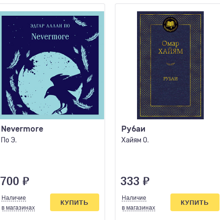
Nevermore
Рубаи
По Э.
Хайям О.
700
₽
333
₽
Наличие
Наличие
КУПИТЬ
КУПИТЬ
в магазинах
в магазинах