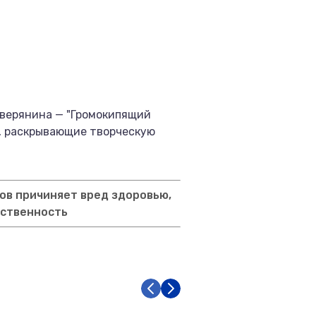
еверянина — "Громокипящий
31), раскрывающие творческую
ов причиняет вред здоровью,
тственность