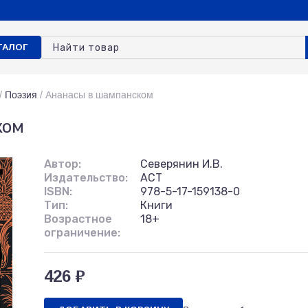
ТАЛОГ
/
Поэзия
/
Ананасы в шампанском
ком
Автор:
Северянин И.В.
Издательство:
АСТ
ISBN:
978-5-17-159138-0
Тип:
Книги
Возрастное
18+
ограничение:
426 ₽