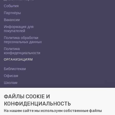
События
Партнёры
Вакансии
Информация для
покупателей
Политика обработки
персональных данных
Политика
конфиденциальности
ОРГАНИЗАЦИЯМ
Библиотекам
Офисам
Школам
ВУЗам
ФАЙЛЫ COOKIE И
КОНТАКТЫ
КОНФИДЕНЦИАЛЬНОСТЬ
Саратов, ул. Осипова, 10А
На нашем сайте мы используем собственные файлы
+7 (8452) 72-65-65