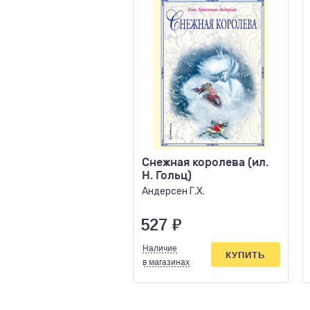
Снежная королева (ил.
Н. Гольц)
Андерсен Г.Х.
527
₽
Наличие
КУПИТЬ
в магазинах