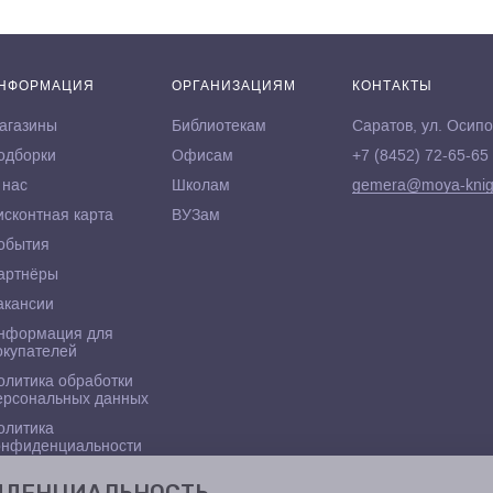
НФОРМАЦИЯ
ОРГАНИЗАЦИЯМ
КОНТАКТЫ
агазины
Библиотекам
Саратов, ул. Осипо
одборки
Офисам
+7 (8452) 72-65-65
 нас
Школам
gemera@moya-knig
исконтная карта
ВУЗам
обытия
артнёры
акансии
нформация для
окупателей
олитика обработки
ерсональных данных
олитика
онфиденциальности