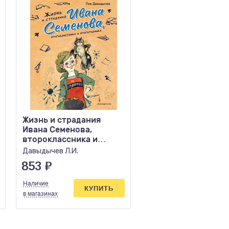
Жизнь и страдания
Репка Сказки
Ивана Семенова,
второклассника и
второгодника (ил. А.
Давыдычев Л.И.
Елисеева
853
₽
91
₽
Наличие
Наличие
КУПИТЬ
КУПИ
в магазинах
в магазинах