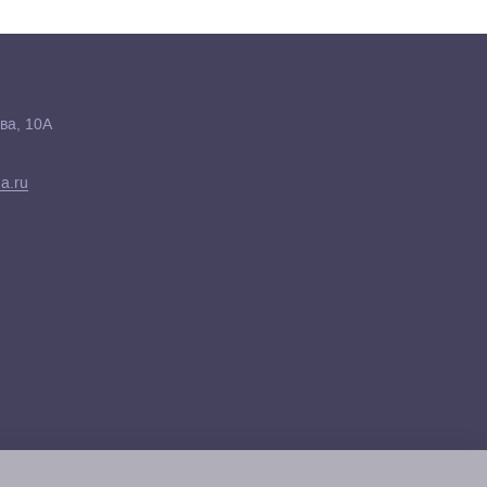
ва, 10А
a.ru