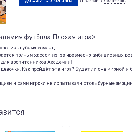
ДОБАВИТЬ В КОРЗИНУ
В наличии в
3 магазинах
адемия футбола Плохая игра»
 против клубных команд.
вается полным хаосом из-за чрезмерно амбициозных ро
 для воспитанников Академии!
 девочки. Как пройдёт эта игра? Будет ли она мирной 
щики и сами игроки не испытывали столь бурные эмоции
авится