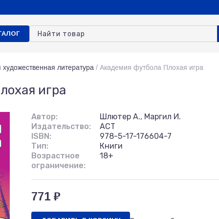
ТАЛОГ
я художественная литература
/
Академия футбола Плохая игра
лохая игра
Автор:
Шлютер А., Маргил И.
Издательство:
АСТ
ISBN:
978-5-17-176604-7
Тип:
Книги
Возрастное
18+
ограничение:
771 ₽