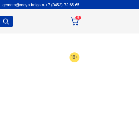
gemera@moya-kniga.ru
+7 (8452) 72 65 65
0
18+