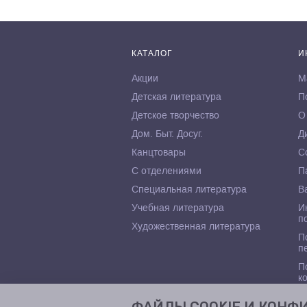
КАТАЛОГ
И
Акции
М
Детская литература
П
Детское творчество
О
Дом. Быт. Досуг.
Д
Канцтовары
С
С отделениями
П
Специальная литература
В
Учебная литература
И
п
Художественная литература
П
п
П
к