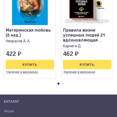
Материнская любовь
Правила жизни
(6 изд.)
успешных людей 21
вдохновляющая
Некрасов А. А.
история о победе над
Карнеги Д.
собой
422
₽
462
₽
КУПИТЬ
КУПИТЬ
Наличие
в магазинах
Наличие
в магазинах
КАТАЛОГ
Акции