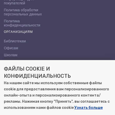
покупателей
Политика обработки
персональных данных
Политика
конфиденциальности
ОРГАНИЗАЦИЯМ
Библиотекам
Офисам
Школам
ВУЗам
ФАЙЛЫ COOKIE И
КОНТАКТЫ
КОНФИДЕНЦИАЛЬНОСТЬ
Саратов, ул. Осипова, 10А
На нашем сайте мы используем собственные файлы
+7 (8452) 72-65-65
cookie для предоставления вам персонализированного
gemera@moya-kniga.ru
онлайн-опыта и персонализированного контента/
рекламы. Нажимая кнопку "Принять", вы соглашаетесь с
использованием нами файлов cookie
Узнать больше
© 2000–2026, ООО «Гемера-Плюс»