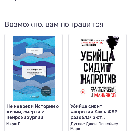
Возможно, вам понравится
Не навреди Истории о
Убийца сидит
жизни, смерти и
напротив Как в ФБР
нейрохирургии
разоблачают
серийных убийц и
Марш Г.
Дуглас Джон, Олшейкер
маньяков
Марк