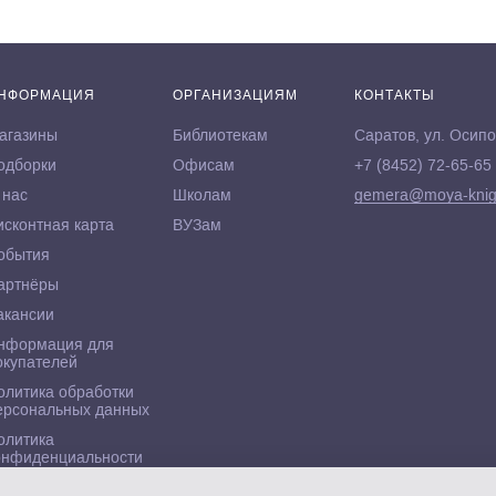
НФОРМАЦИЯ
ОРГАНИЗАЦИЯМ
КОНТАКТЫ
агазины
Библиотекам
Саратов, ул. Осипо
одборки
Офисам
+7 (8452) 72-65-65
 нас
Школам
gemera@moya-knig
исконтная карта
ВУЗам
обытия
артнёры
акансии
нформация для
окупателей
олитика обработки
ерсональных данных
олитика
онфиденциальности