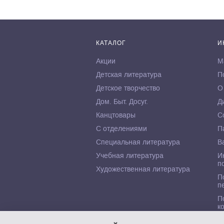
КАТАЛОГ
И
Акции
М
Детская литература
П
Детское творчество
О
Дом. Быт. Досуг.
Д
Канцтовары
С
С отделениями
П
Специальная литература
В
Учебная литература
И
п
Художественная литература
П
п
П
к