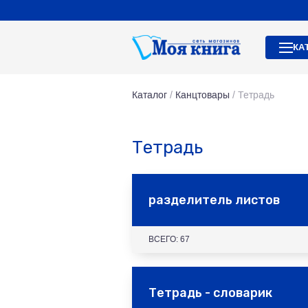
КА
Каталог
/
Канцтовары
/
Тетрадь
Тетрадь
разделитель листов
ВСЕГО: 67
Тетрадь - словарик