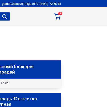
gemera@moya-kniga.ru
+7 (8452) 72 65 65
0
енный блок для
традей
ГО: 128
традь 12л клетка
упная