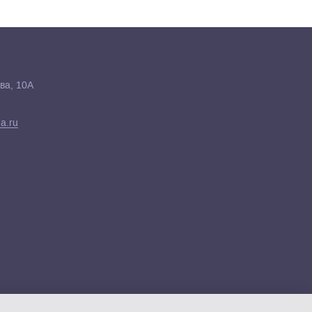
ва, 10А
a.ru