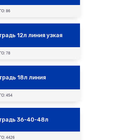
О: 86
традь 12л линия узкая
О: 78
традь 18л линия
ГО: 454
традь 36-40-48л
ГО: 4426