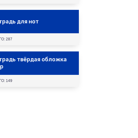
традь для нот
ГО: 287
традь твёрдая обложка
др
ГО: 149