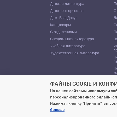
Детская литература
П
Детское творчество
О
Дом. Быт. Досуг.
Д
Канцтовары
С
С отделениями
П
Специальная литература
В
Учебная литература
И
п
Художественная литература
П
п
П
к
ФАЙЛЫ COOKIE И КОН
На нашем сайте мы используем со
персонализированного онлайн-оп
© 2000–2026, ООО «Гемера-Плюс»
Нажимая кнопку "Принять", вы со
Моя книга | Сеть книжных магазинов 
больше