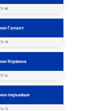
О: 86
чки Галант
О: 76
чки Корвина
О: 11
чки перьевые
О: 73