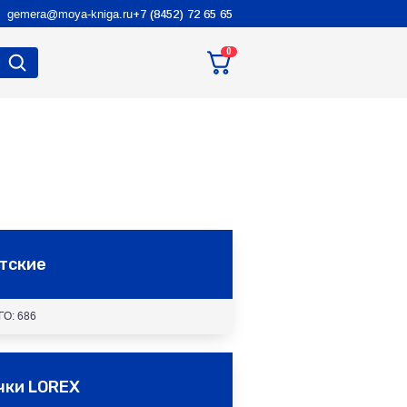
gemera@moya-kniga.ru
+7 (8452) 72 65 65
0
тские
ГО: 686
чки LOREX