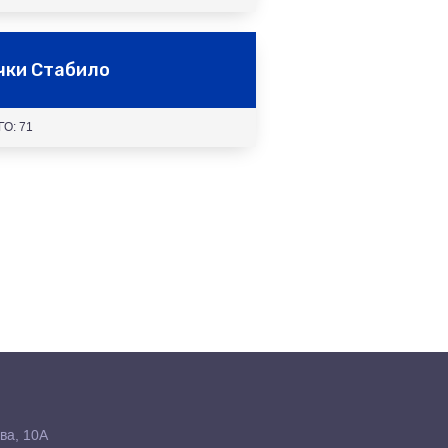
чки Стабило
О: 71
ва, 10А