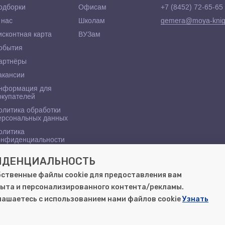
одборки
Офисам
+7 (8452) 72-65-65
 нас
Школам
gemera@moya-knig
исконтная карта
ВУЗам
обытия
артнёры
акансии
нформация для
окупателей
олитика обработки
ерсональных данных
олитика
онфиденциальности
ФИДЕНЦИАЛЬНОСТЬ
бственные файлы cookie для предоставления вам
ыта и персонализированного контента/рекламы.
глашаетесь с использованием нами файлов cookie
Узнать
в Саратове