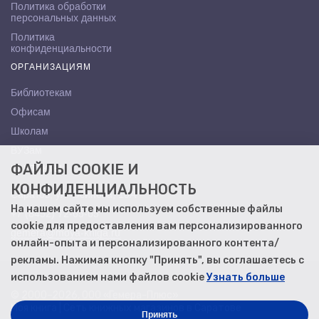
Политика обработки
персональных данных
Политика
конфиденциальности
ОРГАНИЗАЦИЯМ
Библиотекам
Офисам
Школам
ВУЗам
ФАЙЛЫ COOKIE И
КОНТАКТЫ
КОНФИДЕНЦИАЛЬНОСТЬ
Саратов, ул. Осипова, 10А
На нашем сайте мы используем собственные файлы
+7 (8452) 72-65-65
cookie для предоставления вам персонализированного
gemera@moya-kniga.ru
онлайн-опыта и персонализированного контента/
рекламы. Нажимая кнопку "Принять", вы соглашаетесь с
использованием нами файлов cookie
Узнать больше
© 2000–2026, ООО «Гемера-Плюс»
Моя книга | Сеть книжных магазинов в Саратове
Принять