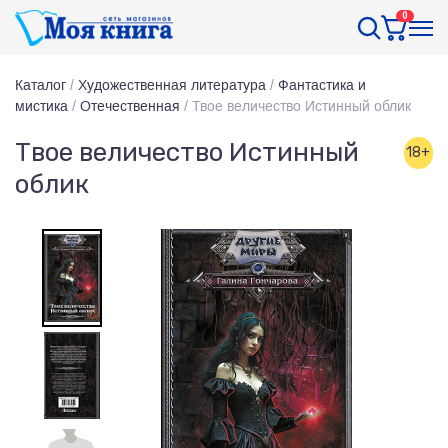
0
Каталог
/
Художественная литература
/
Фантастика и
мистика
/
Отечественная
/
Твое величество Истинный облик
Твое величество Истинный
18+
облик